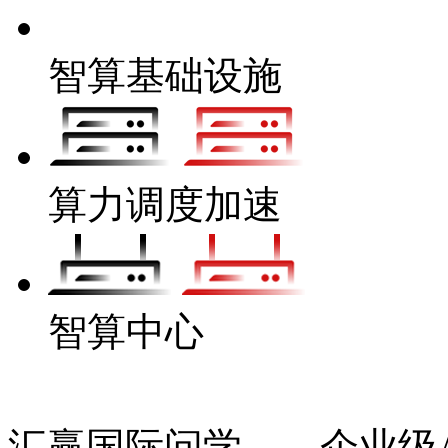
智算基础设施
算力调度加速
智算中心
汇赢国际问学——企业级Ag