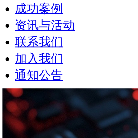
成功案例
资讯与活动
联系我们
加入我们
通知公告