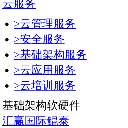
云服务
>云管理服务
>安全服务
>基础架构服务
>云应用服务
>云培训服务
基础架构软硬件
汇赢国际鲲泰