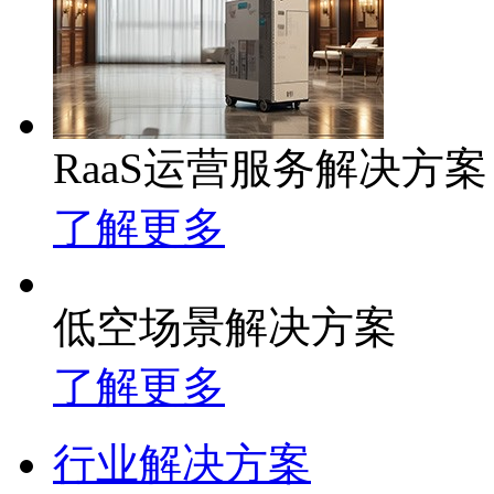
RaaS运营服务解决方案
了解更多
低空场景解决方案
了解更多
行业解决方案