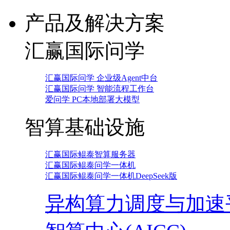
产品及解决方案
汇赢国际问学
汇赢国际问学 企业级Agent中台
汇赢国际问学 智能流程工作台
爱问学 PC本地部署大模型
智算基础设施
汇赢国际鲲泰智算服务器
汇赢国际鲲泰问学一体机
汇赢国际鲲泰问学一体机DeepSeek版
异构算力调度与加速