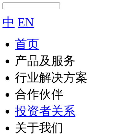
中
EN
首页
产品及服务
行业解决方案
合作伙伴
投资者关系
关于我们