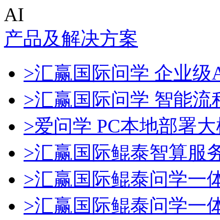
AI
产品及解决方案
>汇赢国际问学 企业级A
>汇赢国际问学 智能流
>爱问学 PC本地部署
>汇赢国际鲲泰智算服
>汇赢国际鲲泰问学一
>汇赢国际鲲泰问学一体机