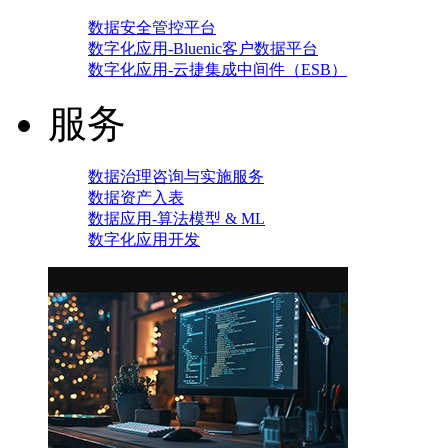
数据安全管控平台
数字化应用-Bluenic客户数据平台
数字化应用-云捷集成中间件（ESB）
服务
数据治理咨询与实施服务
数据资产入表
数据应用-算法模型 & ML
数字化应用开发