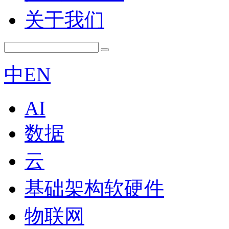
关于我们
中
EN
AI
数据
云
基础架构软硬件
物联网