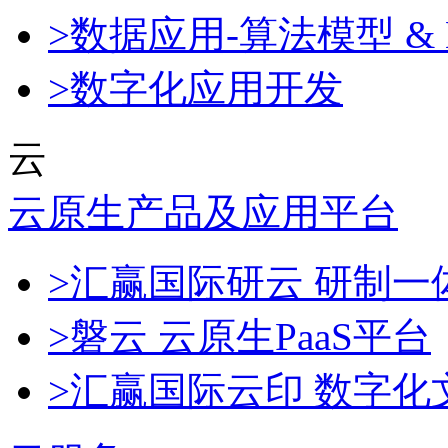
>数据应用-算法模型 & 
>数字化应用开发
云
云原生产品及应用平台
>汇赢国际研云 研制
>磐云 云原生PaaS平台
>汇赢国际云印 数字化