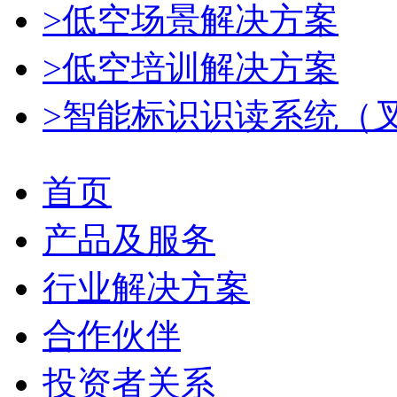
>低空场景解决方案
>低空培训解决方案
>智能标识识读系统（
首页
产品及服务
行业解决方案
合作伙伴
投资者关系