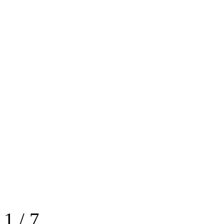
1
/
7